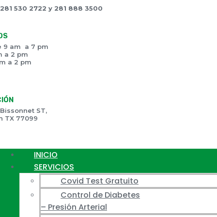
281 530 2722 y 281 888 3500
OS
e 9 am a 7 pm
m a 2 pm
m a 2 pm
CIÓN
 Bissonnet ST,
n TX 77099
INICIO
SERVICIOS
Covid Test Gratuito
Control de Diabetes
– Presión Arterial