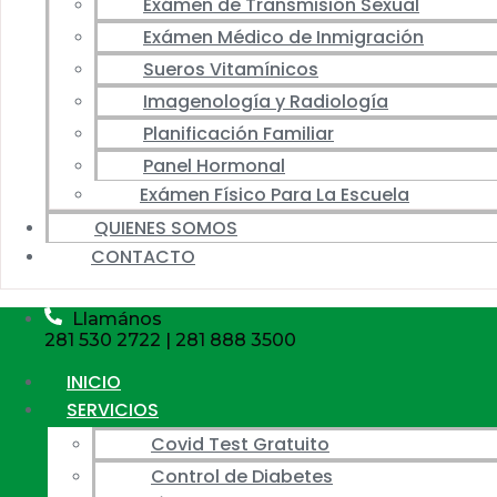
Exámen de Transmisión Sexual
Exámen Médico de Inmigración
Sueros Vitamínicos
Imagenología y Radiología
Planificación Familiar
Panel Hormonal
Exámen Físico Para La Escuela
QUIENES SOMOS
CONTACTO
Llamános
281 530 2722 | 281 888 3500
INICIO
SERVICIOS
Covid Test Gratuito
Control de Diabetes