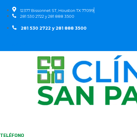
Ir
al
12377 Bissonnet ST, Houston TX 77099
contenido
281 530 2722 y 281 888 3500
281 530 2722 y 281 888 3500
Facebook-f
Instagram
TELÉFONO