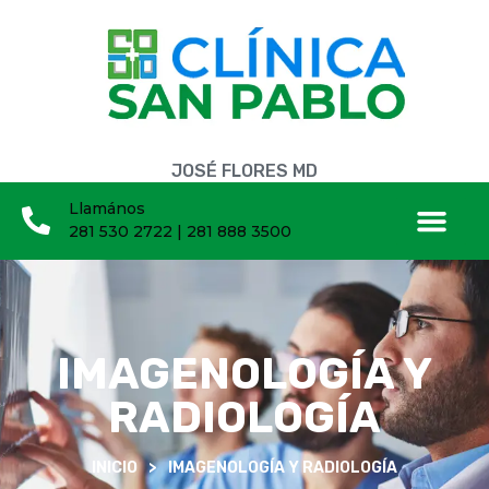
JOSÉ FLORES MD
Llamános
281 530 2722 | 281 888 3500
IMAGENOLOGÍA Y
RADIOLOGÍA
INICIO
>
IMAGENOLOGÍA Y RADIOLOGÍA